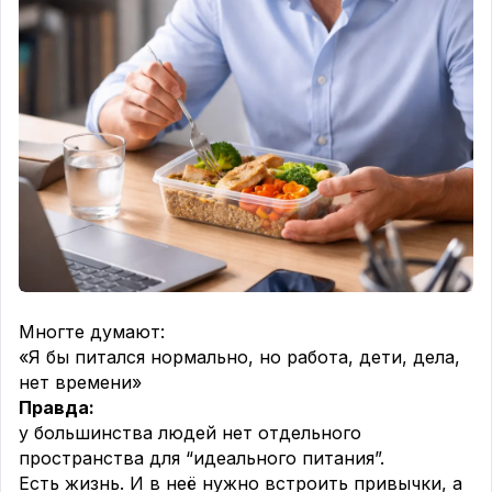
Это полезный стресс.
Он тренирует организм и повышает устойчивость
- при одном условии: за напряжением следует
восстановление.
Где начинается проблема
Проблема не в самом кортизоле, а в его
хроническом избытке.
Когда стресс не прекращается - дедлайны,
тревога, недосып, конфликты, постоянная
информационная нагрузка - кортизол перестаёт
работать по расписанию. Он держится высоким
слишком долго. Тело думает, что угроза не
прошла.
Многте думают:
Что происходит дальше:
«Я бы питался нормально, но работа, дети, дела,
Пищеварение угнетается - организм решает, что
нет времени»
сейчас не время переваривать еду
Правда:
Иммунная система тормозит - не время болеть,
у большинства людей нет отдельного
надо выживать
пространства для “идеального питания”.
Репродуктивная функция снижается - не время
Есть жизнь. И в неё нужно встроить привычки, а