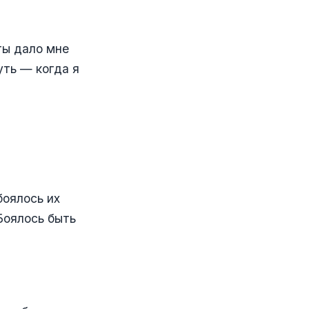
 ты дало мне
путь — когда я
боялось их
Боялось быть