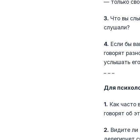
— только сво
3.
Что вы слы
слушали?
4.
Если бы ва
говорят разн
услышать его
_ _ _
Для психоло
1.
Как часто 
говорят об э
2.
Видите ли 
делегирует с