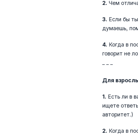
2.
Чем отлича
3.
Если бы ты
думаешь, пом
4.
Когда в по
говорит не ло
_ _ _
Для взрослы
1.
Есть ли в в
ищете ответы
авторитет.)
2.
Когда в по