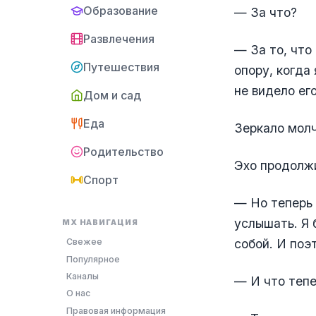
Образование
— За что?
Развлечения
— За то, что
Путешествия
опору, когда 
не видело его
Дом и сад
Еда
Зеркало молч
Родительство
Эхо продолж
Спорт
— Но теперь 
услышать. Я 
MX НАВИГАЦИЯ
собой. И поэ
Свежее
Популярное
Каналы
— И что тепе
О нас
Правовая информация