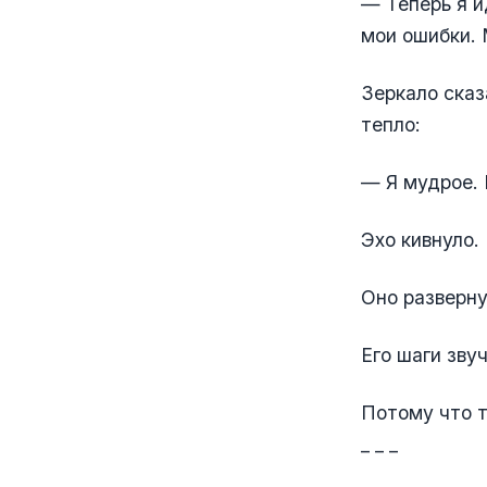
— Теперь я и
мои ошибки. 
Зеркало сказ
тепло:
— Я мудрое. 
Эхо кивнуло.
Оно разверну
Его шаги зву
Потому что т
_ _ _