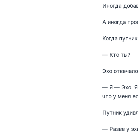
Иногда добав
А иногда про
Когда путник
— Кто ты?
Эхо отвечало
— Я — Эхо. Я
что у меня е
Путник удивл
— Разве у эх