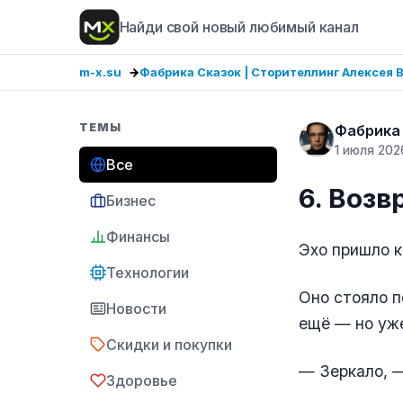
Найди свой новый любимый канал
m-x.su
Фабрика Сказок | Сторителлинг Алексея 
ТЕМЫ
Фабрика 
1 июля 202
Все
6. Воз
Бизнес
Финансы
Эхо пришло к
Технологии
Оно стояло п
Новости
ещё — но уж
Скидки и покупки
— Зеркало, —
Здоровье