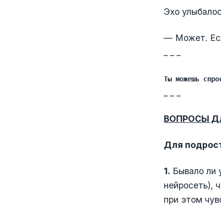
Эхо улыбалос
— Может. Ес
_ _ _
Ты можешь спро
_ _ _
ВОПРОСЫ Д
Для подрост
1.
Бывало ли у
нейросеть), 
при этом чув