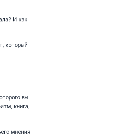
ала? И как
т, который
оторого вы
итм, книга,
ьего мнения