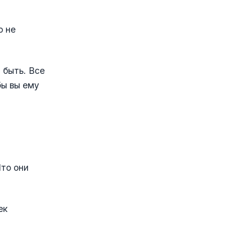
о не
 быть. Все
бы вы ему
то они
ек