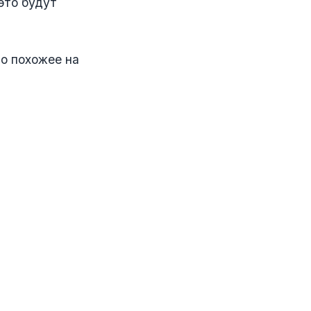
это будут
то похожее на