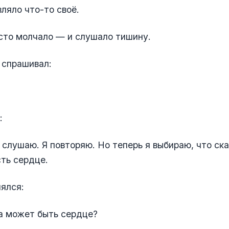
ляло что-то своё.
сто молчало — и слушало тишину.
 спрашивал:
:
 слушаю. Я повторяю. Но теперь я выбираю, что ск
сть сердце.
ялся:
а может быть сердце?