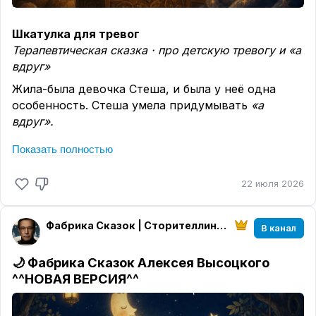
Шкатулка для тревог
Терапевтическая сказка · про детскую тревогу и «а
вдруг»
Жила-была девочка Стеша, и была у неё одна
особенность. Стеша умела придумывать
«а
вдруг».
«А вдруг завтра дождь, и мы не пойдём гулять?»
Показать полностью
«А вдруг я забуду стихотворение?» «А вдруг мама
опоздает за мной в садик?»
22 июля 2026
Этих «а вдруг» с каждым днём становилось всё
больше. Они были маленькие, серые и пушистые,
Фабрика Сказок | Сторителлинг Алексея Высоцкого
В канал
как пылинки. Днём Стеша их не замечала. А вот
вечером, когда гасили свет, все «а вдруг»
🌙 Фабрика Сказок Алексея Высоцкого
слетались к её подушке и начинали тихонько
^^НОВАЯ ВЕРСИЯ^^
шуршать: «А вдру-у-уг… а вдру-у-уг…»
И Стеша не могла уснуть.