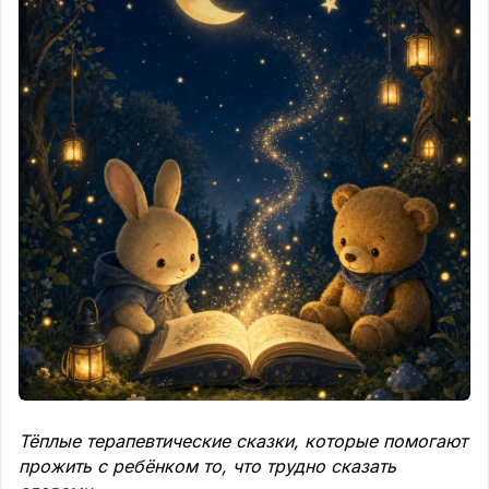
Однажды к ней в гости приехала бабушка Вера.
Вечером она увидела, как Стеша ворочается, и
спросила:
— Что не спится, родная?
— Ко мне «а вдруг» прилетают, — прошептала
Стеша. — Их много. Они шуршат.
Бабушка не сказала «глупости» и не сказала «спи
давай». Она ушла на кухню и вернулась с
маленькой деревянной шкатулкой.
— Это, — сказала бабушка, — шкатулка для
тревог. Смотри, как она работает. Каждый твой
«а вдруг» мы поймаем, посадим сюда и закроем
крышечку. До утра.
— А зачем до утра? — удивилась Стеша.
— Потому что тревоги — они как ночные
Тёплые терапевтические сказки, которые помогают
мотыльки. В темноте кажутся огромными и
прожить с ребёнком то, что трудно сказать
страшными. А днём, при свете, ты откроешь