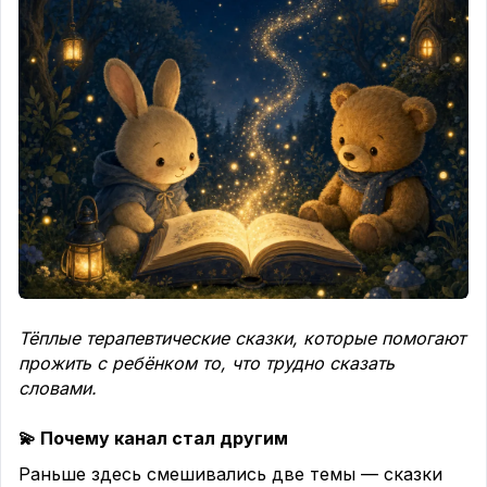
— Что не спится, родная?
— Ко мне «а вдруг» прилетают, — прошептала
Стеша. — Их много. Они шуршат.
Бабушка не сказала «глупости» и не сказала «спи
давай». Она ушла на кухню и вернулась с
маленькой деревянной шкатулкой.
— Это, — сказала бабушка, — шкатулка для
тревог. Смотри, как она работает. Каждый твой
«а вдруг» мы поймаем, посадим сюда и закроем
крышечку. До утра.
— А зачем до утра? — удивилась Стеша.
— Потому что тревоги — они как ночные
Тёплые терапевтические сказки, которые помогают
мотыльки. В темноте кажутся огромными и
прожить с ребёнком то, что трудно сказать
страшными. А днём, при свете, ты откроешь
словами.
шкатулку — и увидишь, какие они на самом деле
маленькие. Некоторые вообще растают сами.
💫 Почему канал стал другим
И они начали ловить. «А вдруг завтра дождь» —
Раньше здесь смешивались две темы — сказки