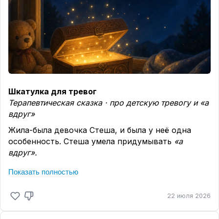
Шкатулка для тревог
Терапевтическая сказка · про детскую тревогу и «а
вдруг»
Жила-была девочка Стеша, и была у неё одна
особенность. Стеша умела придумывать
«а
вдруг».
«А вдруг завтра дождь, и мы не пойдём гулять?»
Показать полностью
«А вдруг я забуду стихотворение?» «А вдруг мама
опоздает за мной в садик?»
22 июля 2026
Этих «а вдруг» с каждым днём становилось всё
больше. Они были маленькие, серые и пушистые,