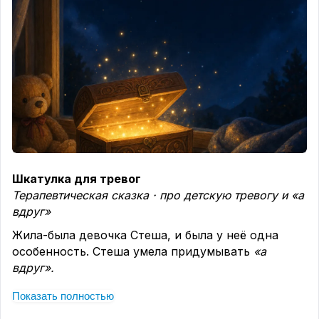
Шкатулка для тревог
Терапевтическая сказка · про детскую тревогу и «а
вдруг»
Жила-была девочка Стеша, и была у неё одна
особенность. Стеша умела придумывать
«а
вдруг».
«А вдруг завтра дождь, и мы не пойдём гулять?»
Показать полностью
«А вдруг я забуду стихотворение?» «А вдруг мама