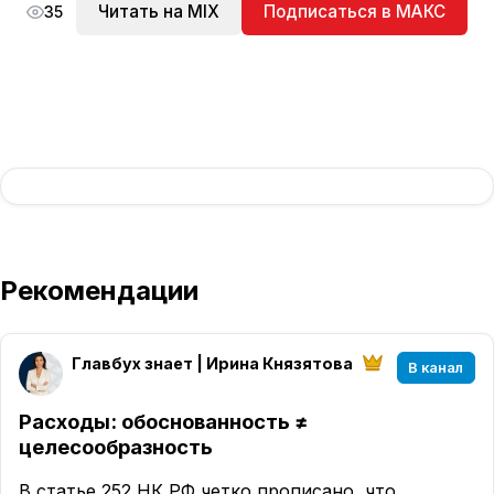
Читать на MIX
Подписаться в МАКС
35
Рекомендации
Главбух знает | Ирина Князятова
В канал
Расходы: обоснованность ≠
целесообразность
В статье 252 НК РФ четко прописано, что