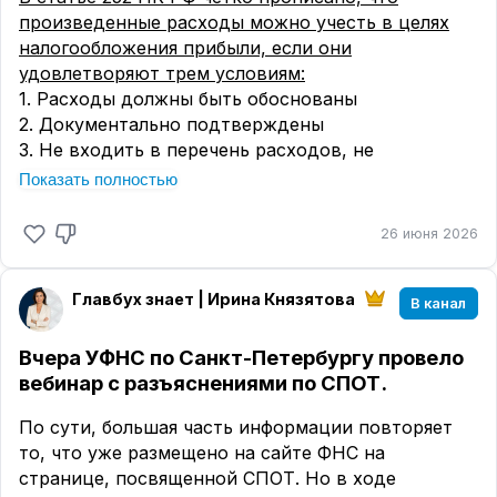
произведенные расходы можно учесть в целях
налогообложения прибыли, если они
удовлетворяют трем условиям:
1. Расходы должны быть обоснованы
2. Документально подтверждены
3. Не входить в перечень расходов, не
учитываемых при налогообложении (ст. 270 НК
Показать полностью
РФ)
26 июня 2026
❗️
Всё
. Больше закон ничего не требует.
Согласитесь, звучит просто. Но как только
начинается проверка, простота исчезает, и всё
Главбух знает | Ирина Князятова
В канал
превращается в долгие обсуждения, где
налоговая пытается доказать, что произведенные
Вчера УФНС по Санкт-Петербургу провело
расходы были не целесообразны.
вебинар с разъяснениями по СПОТ.
Самая частая ошибка инспекторов - смешивание
По сути, большая часть информации повторяет
двух разных понятий: обоснованность и
то, что уже размещено на сайте ФНС на
целесообразность.
странице, посвященной СПОТ. Но в ходе
📎
Обоснованность
- это про связь расходов с