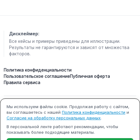
Я водиле говорю:
— Слушай, давай водой его собьём. Главное —
сразу давление побольше. Кот ведь всегда на
четыре лапы падает, не пропадёт.
Дисклеймер:
Навели ствол. Я — ш-ш-шах!
Все кейсы и примеры приведены для иллюстрации.
Струя — мощная, брызги во все стороны. Самого
Результаты не гарантируются и зависят от множества
чуть не смыло. Ветку заливает, листья летят,
факторов.
ничего не видно.
Отключили. Смотрим — на ветке нет. На земле —
Политика конфиденциальности
Пользовательское соглашение
Публичная оферта
нет. Все в растерянности. И тут сверху
Правила сервиса
победоносное:
—
Мяу!
Поднимаем головы — а он, зараза, выше пятого
ИП Кобилинский Артем
ИНН 615490002327
Мы используем файлы cookie. Продолжая работу с сайтом,
этажа уже! На самой верхушке, как флаг Победы.
вы соглашаетесь с нашей
Политика конфиденциальности
и
Сергеевич
Согласие на обработку персональных данных
.
Хвостом машет, сидит мокрый, но гордый.
ОГРНИП 322619600000731
г. Ростов-на-Дону
В персональной ленте работают рекомендации, чтобы
Ну а мы что? Плечами пожали, бабушке
показывать более подходящие материалы.
Почта: support@m-x.su
Режим работы: будние дни с
поклонились, в кабину — и уехали.