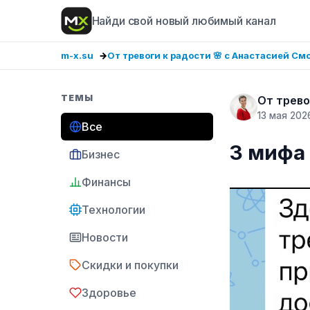
Найди свой новый любимый канал
m-x.su
От тревоги к радости 🌸 с Анастасией См
ТЕМЫ
От трево
13 мая 202
Все
3 мифа
Бизнес
Финансы
Технологии
Новости
Скидки и покупки
Здоровье