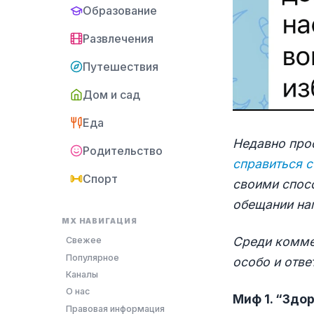
Образование
Развлечения
Путешествия
Дом и сад
Еда
Недавно про
Родительство
справиться 
Спорт
своими спос
обещании нап
MX НАВИГАЦИЯ
Среди коммен
Свежее
Популярное
особо и отве
Каналы
О нас
Миф 1. “Здо
Правовая информация