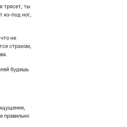
я трясет, ты
 из-под ног,
что не
тся страхом,
ва.
олей будешь
 ощущение,
е правильно