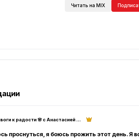
Читать на MIX
Подписа
дации
От тревоги к радости 🌸 с Анастасией Смоленской
сь проснуться, я боюсь прожить этот день. Я в