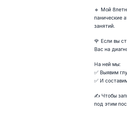
🔹 Мой 8летн
панические а
занятий.
🌹 Если вы с
Вас на диагн
На ней мы:
✅ Выявим гл
✅ И составим
✍️ Чтобы зап
под этим пос