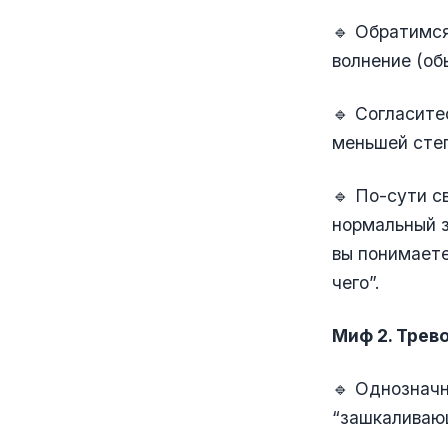
🔹 Обратимся
волнение (об
🔹 Согласите
меньшей степ
🔹 По-сути с
нормальный з
вы понимаете
чего”.
Миф 2. Трев
🔹 Однозначн
“зашкаливающ