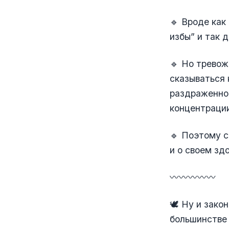
🔹 Вроде как
избы” и так д
🔹 Но тревож
сказываться 
раздраженног
концентрации
🔹 Поэтому с
и о своем зд
〰️〰️〰️〰️〰️
🕊️ Ну и зак
большинстве