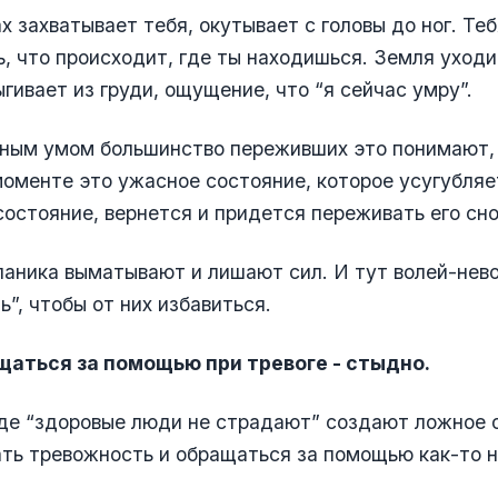
ах захватывает тебя, окутывает с головы до ног. Теб
, что происходит, где ты находишься. Земля уходит
гивает из груди, ощущение, что “я сейчас умру”.
ьным умом большинство переживших это понимают, 
моменте это ужасное состояние, которое усугубляе
 состояние, вернется и придется переживать его сно
 паника выматывают и лишают сил. И тут волей-нев
ь”, чтобы от них избавиться.
щаться за помощью при тревоге - стыдно.
оде “здоровые люди не страдают” создают ложное
ть тревожность и обращаться за помощью как-то н