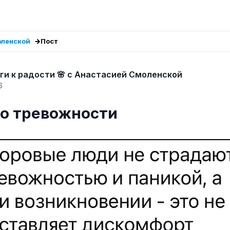
оленской
Пост
ги к радости 🌸 с Анастасией Смоленской
6
 о тревожности