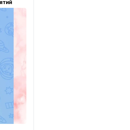
нятий