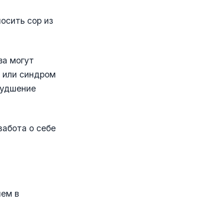
носить сор из
ва могут
а или синдром
худшение
забота о себе
чем в