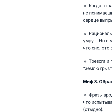
🔹 Когда стр
не понимаешь
сердце выпры
🔹 Рационал
умрут. Но в 
что оно, это
🔹 Тревога и
“землю грызт
Миф 3. Обра
🔹 Фразы вр
что испытыва
(стыдно).