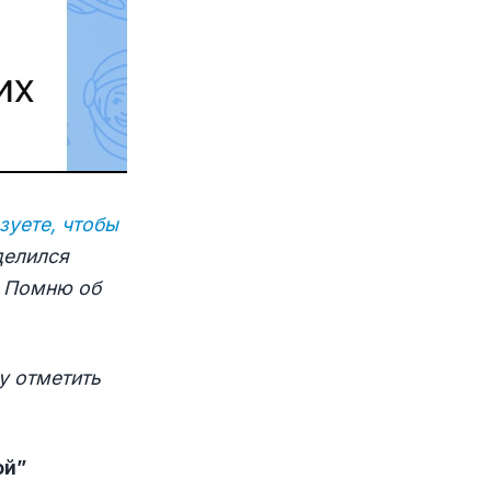
зуете, чтобы
делился
. Помню об
у отметить
ой”