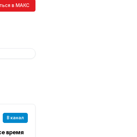
ться в МАКС
В канал
се время