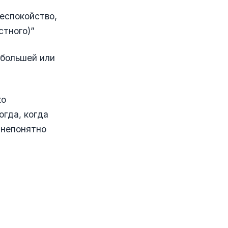
беспокойство,
стного)”
 большей или
ко
огда, когда
 “непонятно