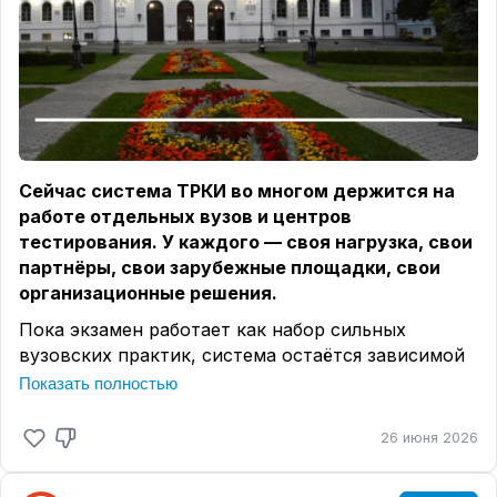
Сейчас система ТРКИ во многом держится на
работе отдельных вузов и центров
тестирования. У каждого — своя нагрузка, свои
партнёры, свои зарубежные площадки, свои
организационные решения.
Пока экзамен работает как набор сильных
вузовских практик, система остаётся зависимой
от усилий конкретных команд. Для
Показать полностью
национального экзамена с международной
функцией этого недостаточно.
26 июня 2026
❗
Что должно координироваться
централизованно: