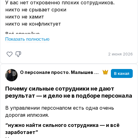
А в других:
У вас нет откровенно плохих сотрудников.
- команда продолжает работать
никто не срывает сроки
- решения принимаются быстро
никто не хамит
- бизнес не разваливается
никто не конфликтует
При одинаковых условиях.
Всё спокойно.
Показать полностью
Даже слишком.
И вот здесь начинается неприятная часть.
Проблема не в том, что люди слабые.
Рабочий день.
2 июня 2026
👉
проблема в том, что вы не видите, кто из них
Задачи стоят.
какой
Люди работают.
- кто-то делает
О персонале просто. Малышев Вячеслав
Снаружи всё выглядит нормально:
В канал
- кто-то “в процессе”
все заняты
- кто-то “разбирается”
все что-то делают
Почему сильные сотрудники не дают
И вроде всё нормально.
у всех есть задачи
результат — и дело не в подборе персонала
Но результат…
А внутри:
В управлении персоналом есть одна очень
- не растёт
- один тянет за двоих
дорогая иллюзия.
- не ускоряется
- второй не дотягивает
- не усиливается
“нужно найти сильного сотрудника — и всё
- третий просто создаёт видимость работы
заработает”
Но снаружи — они одинаковые.
И вы ловите странное ощущение: