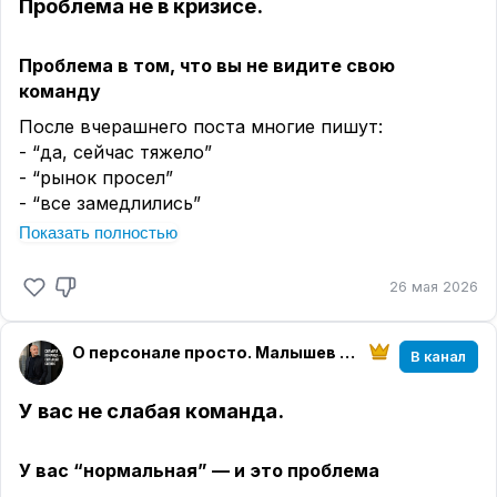
Проблема не в кризисе.
Проблема в том, что вы не видите свою
команду
После вчерашнего поста многие пишут:
- “да, сейчас тяжело”
- “рынок просел”
- “все замедлились”
Показать полностью
С этим сложно спорить.
Но давайте честно.
26 мая 2026
Если бы проблема была только в кризисе —
👉 у всех было бы одинаково плохо
О персонале просто. Малышев Вячеслав
В канал
Но это не так.
В одних компаниях:
У вас не слабая команда.
- начинается хаос
- собственник снова в операционке
- всё держится “на усилиях”
У вас “нормальная” — и это проблема