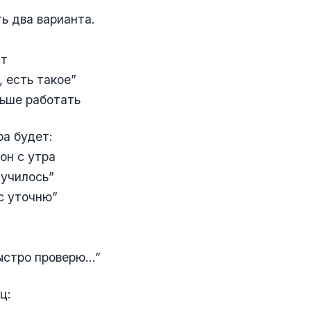
ь два варианта.
ст
, есть такое”
льше работать
ра будет:
он с утра
лучилось”
с уточню”
ыстро проверю…”
ц: