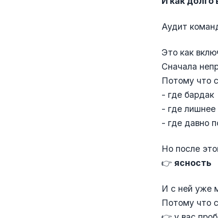
И как долго
Аудит команд
Это как вклю
Сначала непр
Потому что с
- где бардак
- где лишнее
- где давно 
Но после это
👉
ясность
И с ней уже 
Потому что с
👉 у вас про