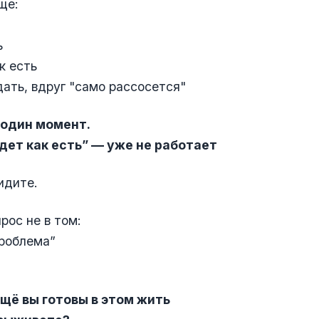
ще:
ь
к есть
ать, вдруг "само рассосется"
 один момент.
удет как есть” — уже не работает
идите.
рос не в том:
проблема”
щё вы готовы в этом жить