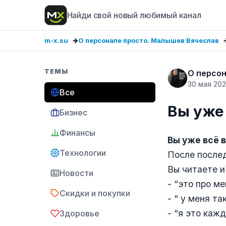
Найди свой новый любимый канал
m-x.su
О персонале просто. Малышев Вячеслав
ТЕМЫ
О персон
30 мая 20
Все
​​Вы уж
Бизнес
Финансы
Вы уже всё 
Технологии
После послед
Вы читаете и
Новости
- “это про ме
Скидки и покупки
- " у меня та
- “я это каж
Здоровье