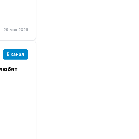
ретно
" мысли:
29 мая 2026
В канал
 любят