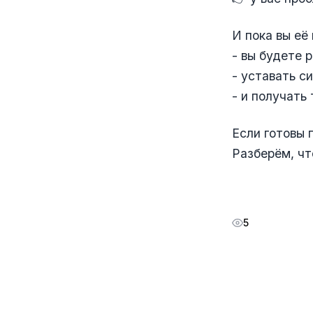
И пока вы её
- вы будете 
- уставать с
- и получать
Если готовы
Разберём, чт
5