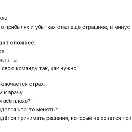
емы
 о прибылях и убытках стал еще страшнее, и минус
ант сложнее.
ся
изнать:
у свою команду так, как нужно”
включается страх.
м к врачу.
м всё плохо?”
ридётся что-то менять?”
ридётся принимать решения, которые не хочется пр