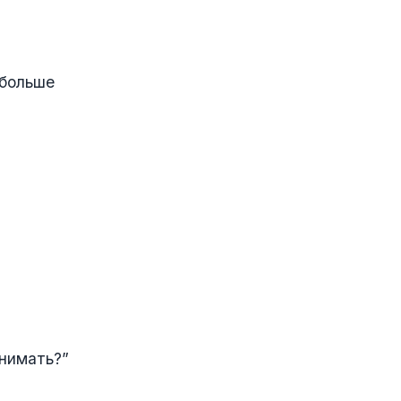
 больше
инимать?”