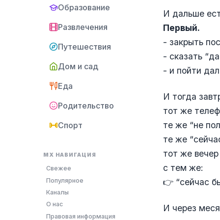
Образование
И дальше ест
Развлечения
Первый.
- закрыть по
Путешествия
- сказать “да
Дом и сад
- и пойти да
Еда
И тогда завт
Родительство
тот же телеф
те же “не по
Спорт
те же “сейча
тот же вечер
MX НАВИГАЦИЯ
с тем же:
Свежее
Популярное
👉 “сейчас б
Каналы
О нас
И через меся
Правовая информация