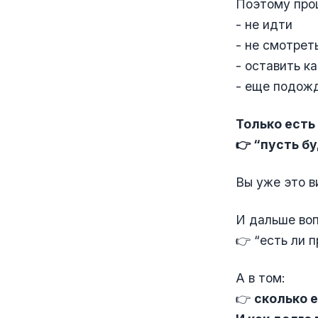
Поэтому про
- не идти
- не смотрет
- оставить ка
- еще подожд
Только есть
👉 “пусть б
Вы уже это в
И дальше воп
👉 “есть ли 
А в том:
👉
сколько е