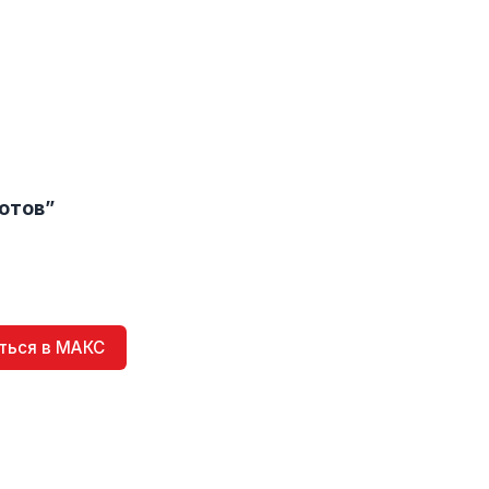
отов”
ться в МАКС