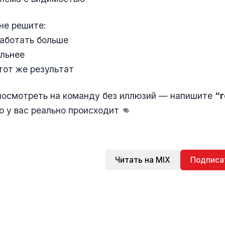
 не решите:
работать больше
ильнее
 тот же результат
 посмотреть на команду без иллюзий — напишите
“г
о у вас реально происходит 👊
Читать на MIX
Подписа