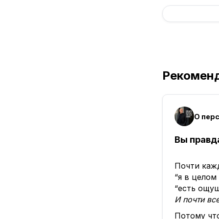
Рекомен
О пер
Вы правд
Почти кажд
“я в целом
“есть ощущ
И почти все
Потому что