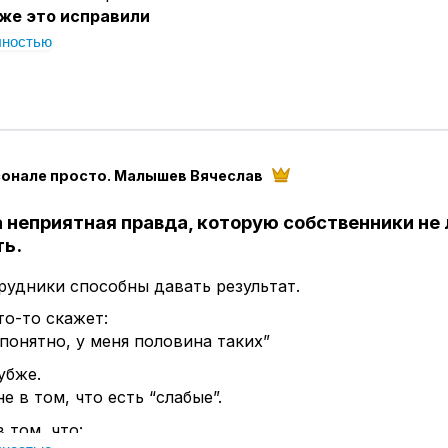
же это исправили
 происходит вот что.
лностью
е на сотрудника и понимаете, что им надо либо конк
либо убирать. Тут же в голову приходят "спасительные
е идеальный, но норм”
 справляется”
осто чуть дожать”
сонале просто. Малышев Вячеслав
олько не сейчас, у меня столько задач"
те всё как есть.
а неприятная правда, которую собственники не
ходит месяц.
ть.
уксуют
рудники способны давать результат.
ачи переносятся
 перегружены
то-то скажет:
 понятно, у меня половина таких”
:
ись
убже.
е в том, что есть “слабые”.
 том, что:
амый опасный момент.