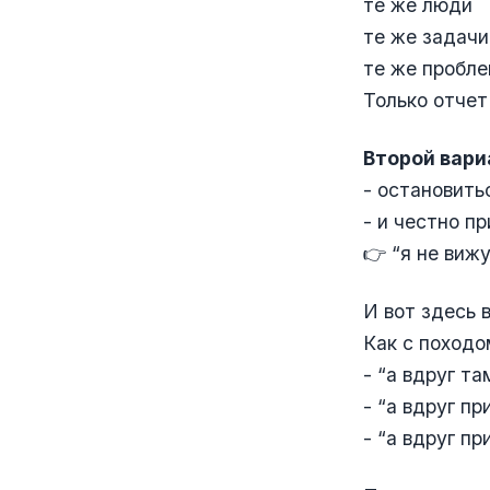
те же люди
те же задачи
те же пробл
Только отчет
Второй вари
- остановить
- и честно пр
👉 “я не виж
И вот здесь 
Как с походо
- “а вдруг та
- “а вдруг п
- “а вдруг п