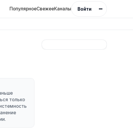
Популярное
Свежее
Каналы
Войти
аньше
ься только
системность
ранение
ии.