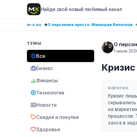
Найди свой новый любимый канал
m-x.su
О персонале просто. Малышев Вячеслав
ТЕМЫ
О персон
1 июня 202
Все
​​Кризи
Бизнес
Финансы
КОРОТКО:
Технологии
Кризис лишь
скрывались 
Новости
на маркетин
процессов. 
Скидки и покупки
хаоса в зад
Здоровье