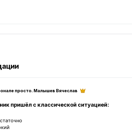
дации
сонале просто. Малышев Вячеслав
ник пришёл с классической ситуацией:
остаточно
окий