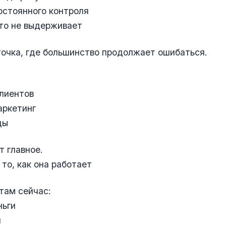
остоянного контроля
это не выдерживает
точка, где большинство продолжает ошибаться.
лиентов
аркетинг
ды
т главное.
 то, как она работает
там сейчас:
ньги
я