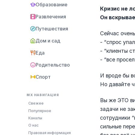
Образование
Кризис не л
Развлечения
Он вскрывае
Путешествия
Сейчас очень
Дом и сад
- “спрос упал
- “клиенты с
Еда
- “все просел
Родительство
И вроде бы в
Спорт
Но давайте ч
MX НАВИГАЦИЯ
Вы же ЭТО ви
Свежее
задачи не за
Популярное
сотрудники “
Каналы
О нас
сильные пер
Правовая информация