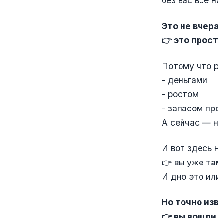
без вас всё 
Это не вчер
👉 это прос
Потому что р
- деньгами
- ростом
- запасом пр
А сейчас — н
И вот здесь 
👉 вы уже та
И дно это ил
Но точно из
👉 вы вошли