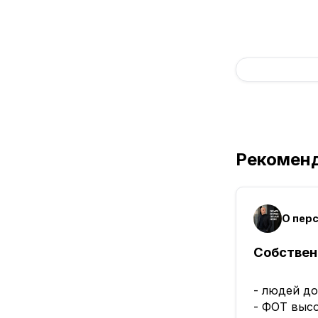
Рекомен
О пер
Собствен
- людей д
- ФОТ выс