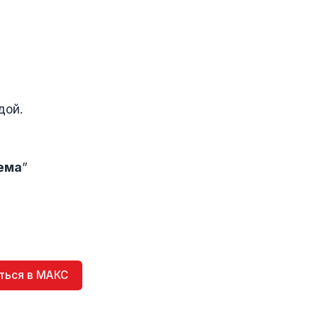
дой.
ема
”
ться в МАКС