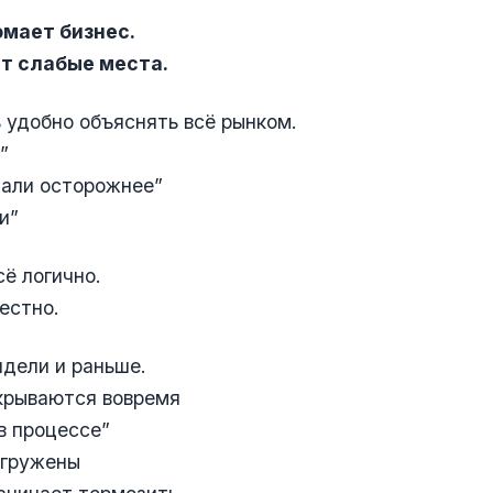
омает бизнес.
т слабые места.
 удобно объяснять всё рынком.
”
тали осторожнее”
и”
сё логично.
естно.
дели и раньше.
крываются вовремя
в процессе”
егружены