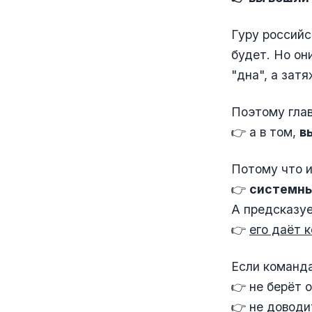
Гуру российс
будет. Но он
"дна", а зат
Поэтому глав
👉 а в том,
в
Потому что и
👉
системны
А предсказуе
👉 ⁠
его даёт 
Если команда
👉 не берёт 
👉 не доводи