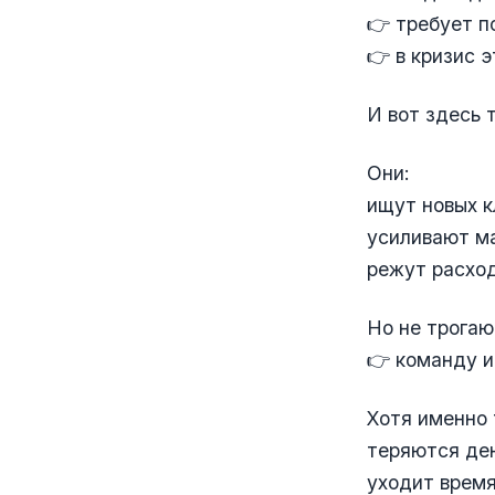
👉 требует п
👉 в кризис 
И вот здесь 
Они:
ищут новых к
усиливают м
режут расхо
Но не трогаю
👉 команду и
Хотя именно 
теряются де
уходит врем