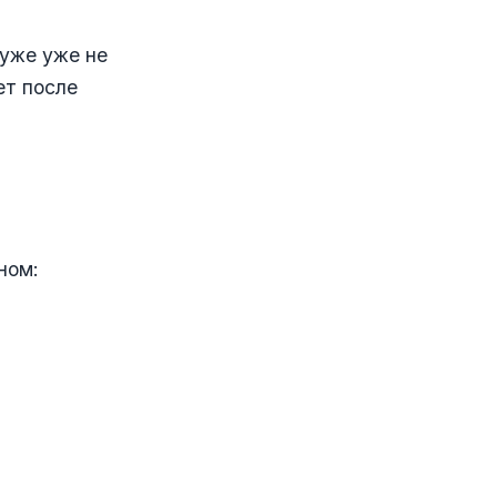
хуже уже не
ет после
ном: