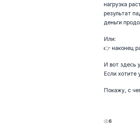
нагрузка рас
результат па
деньги прод
Или:
👉 наконец р
И вот здесь 
Если хотите 
Покажу, с че
6