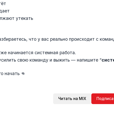
тёт
дает
олжают утекать
азбираетесь, что у вас реально происходит с коман
уже начинается системная работа.
усилить свою команду и выжить — напишите “
сист
го начать 👊
Читать на MIX
Подписа