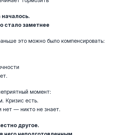
начинает тормозить
а началось.
то стало заметнее
аньше это можно было компенсировать:
очности
ет.
неприятный момент:
м. Кризис есть.
и нет — никто не знает.
вестно другое.
 в него неподготовленным