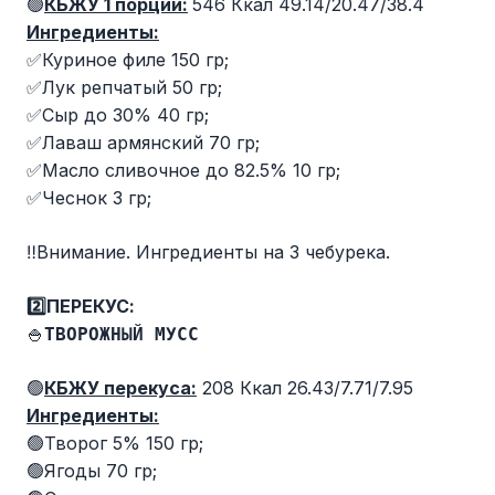
🟢
КБЖУ 1 порции:
546 Ккал 49.14/20.47/38.4
Ингредиенты:
✅Куриное филе 150 гр;
✅Лук репчатый 50 гр;
✅Сыр до 30% 40 гр;
✅Лаваш армянский 70 гр;
✅Масло сливочное до 82.5% 10 гр;
✅Чеснок 3 гр;
‼️Внимание. Ингредиенты на 3 чебурека.
2️⃣ПЕРЕКУС:
🍚
ТВОРОЖНЫЙ МУСС
🟢
КБЖУ перекуса:
208 Ккал 26.43/7.71/7.95
Ингредиенты:
🟢Творог 5% 150 гр;
🟢Ягоды 70 гр;