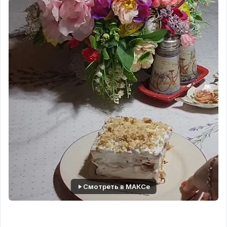
🟢Яйцо 1 шт;
🟢Ванилин по желанию
🟢Кунжут 3 гр;
2️⃣ПЕРЕКУС:
🥪
ХЛЕБЦЫ + 🧀ТВОРОЖНЫЙ СЫР
📊
КБЖУ перекуса:
139 Ккал 4.44/6.65/14.82
Ингредиенты:
🟢Хлебцы ржаные тонкие 2 шт. (24 - 25 гр.) либо
хлеб черный бездрожжевой 40 гр;
🟢Сыр Творожный без добавок сливочный 30 гр;
Делаем бутерброд: хлебцы ржаные (смотрим
состав без сахара и примесей) 2 шт ( примерно
24 гр) + творожный сыр(без добавок сливочный)
Смотреть в МАКСе
Hohland. Намазать на хлебцы.
3️⃣ОБЕД: