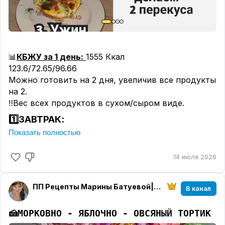
калориях.
Приятного всем аппетита!
#ппужины
#пппицца
📊
КБЖУ за 1 день:
1555 Ккал
#ппкабачок
123.6/72.65/96.66
#ппфасфуд
Можно готовить на 2 дня, увеличив все продукты
#ппсыр
на 2.
#ппнесладкие
‼️Вес всех продуктов в сухом/сыром виде.
1️⃣ЗАВТРАК:
Показать полностью
🍽️
ТВОРОЖНЫЕ КОНВЕРТИКИ ИЗ ЛАВАША
14 июля 2026
📊
КБЖУ 1 порции:
448 Ккал
37.79/14.81/40.46
Ингредиенты:
ПП Рецепты Марины Батуевой|Деревня|Многодетность
В канал
🟢Лаваш армянский 50 гр;
🟢Творог 5% 150 гр;
🍰
МОРКОВНО - ЯБЛОЧНО - ОВСЯНЫЙ ТОРТИК
🟢Изюм 20 гр;