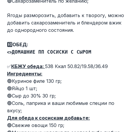
🟢Сахарозаменитель по желанию;
Ягоды разморозить, добавить к творогу, можно
добавить сахарозаменитель и блендером вжик
до однородного состояния.
3️⃣ОБЕД:
🌭
ДОМАШНИЕ ПП СОСИСКИ С СЫРОМ
✅
КБЖУ обеда:
538 Ккал 50.82/19.58/36.49
Ингредиенты:
🟢Куриное филе 130 гр;
🟢Яйцо 1 шт;
🟢Сыр до 30% 30 гр;
🟢Соль, паприка и ваши любимые специи по
вкусу;
Для обеда к сосискам добавьте:
🟢Свежие овощи 150 гр;