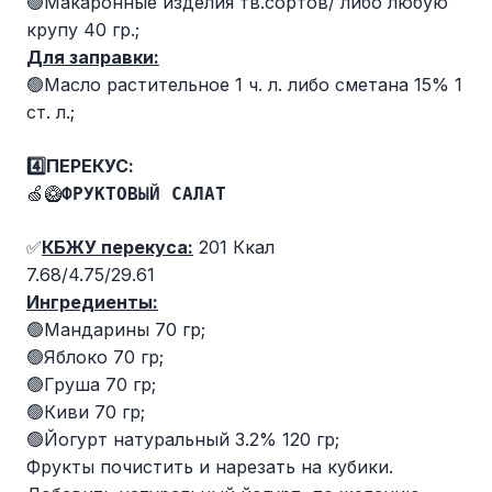
🟢Макаронные изделия тв.сортов/ либо любую
крупу 40 гр.;
Для заправки:
🟢Масло растительное 1 ч. л. либо сметана 15% 1
ст. л.;
4️⃣ПЕРЕКУС:
🍏🥝
ФРУКТОВЫЙ САЛАТ
✅
КБЖУ перекуса:
201 Ккал
7.68/4.75/29.61
Ингредиенты:
🟢Мандарины 70 гр;
🟢Яблоко 70 гр;
🟢Груша 70 гр;
🟢Киви 70 гр;
🟢Йогурт натуральный 3.2% 120 гр;
Фрукты почистить и нарезать на кубики.