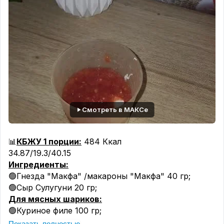
Смотреть в МАКСе
📊
КБЖУ 1 порции:
484 Ккал
34.87/19.3/40.15
Ингредиенты:
🟢Гнезда "Макфа" /макароны "Макфа" 40 гр;
🟢Сыр Сулугуни 20 гр;
Для мясных шариков:
🟢Куриное филе 100 гр;
🟢Репчатый лук 50 гр;
Показать полностью