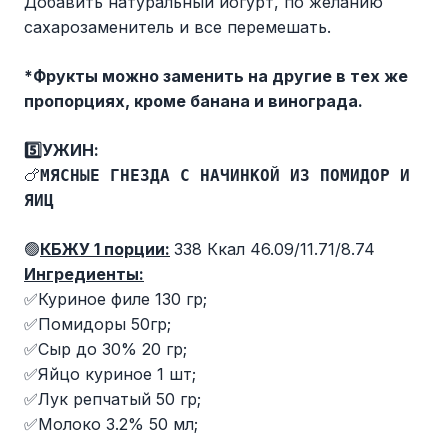
Добавить натуральный йогурт, по желанию
сахарозаменитель и все перемешать.
*Фрукты можно заменить на другие в тех же
пропорциях, кроме банана и винограда.
5️⃣УЖИН:
🍗
МЯСНЫЕ ГНЕЗДА С НАЧИНКОЙ ИЗ ПОМИДОР И
ЯИЦ
🟢
КБЖУ 1 порции:
338 Ккал 46.09/11.71/8.74
Ингредиенты:
✅Куриное филе 130 гр;
✅Помидоры 50гр;
✅Сыр до 30% 20 гр;
✅Яйцо куриное 1 шт;
✅Лук репчатый 50 гр;
✅Молоко 3.2% 50 мл;