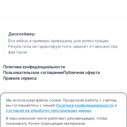
• 1 категория :55-64,9 г
• О-отборное
• В -высшая категория
Например, С1-столовое яйцо первой категории, а
СВ- столовое яйцо высшей категории.
Дисклеймер:
❗️И вот здесь есть один интересный нюанс.
Все кейсы и примеры приведены для иллюстрации.
Многие специально выбирают самые большие
Результаты не гарантируются и зависят от множества
яйца, считая их более качественными и
факторов.
полезными. На самом деле размер не говорит о
пищевой ценности.
Политика конфиденциальности
Пользовательское соглашение
Публичная оферта
📍Крупные яйца чаще несут взрослые куры. В них
Правила сервиса
обычно выше содержание воды, поэтому
концентрация питательных веществ может быть
ниже.
📍Яйца первой категории многие специалисты
Мы используем файлы cookie. Продолжая работу с сайтом,
ИП Кобилинский Артем
ИНН 615490002327
вы соглашаетесь с нашей
Политика конфиденциальности
и
Сергеевич
считают наиболее удачным вариантом: их несут
Согласие на обработку персональных данных
.
молодые куры, а состав часто оказывается более
ОГРНИП 322619600000731
г. Ростов-на-Дону
В персональной ленте работают рекомендации, чтобы
сбалансированным по содержанию витаминов и
показывать более подходящие материалы.
микроэлементов.
Почта: support@m-x.su
Режим работы: будние дни с