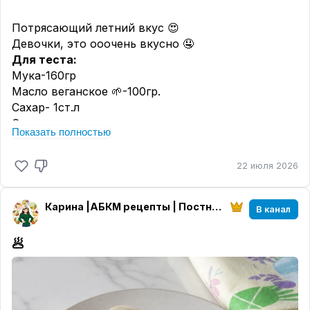
Потрясающий летний вкус 😍
Девочки, это ооочень вкусно 🤤
Для теста:
Мука-160гр
Масло веганское 🌱-100гр.
Сахар- 1ст.л
Соль-щепотка
Показать полностью
Ванилин/ванильный сахар
Желток-1шт.
22 июля 2026
Вода (холодная)-2ст.л.
Начинка:
Карина |АБКМ рецепты | Постные рецепты
🍑
Персики
-
400гр
В канал
Сахар -2 ст.л
🥟
Кокосовый крем:
Молоко кокосовое 🥥- 100мл
Сахар - 60гр.
Кукурузный крахмал- 30гр.