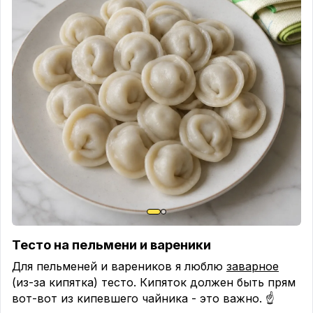
Мука-1ст.л.
Крем варим на среднем огне до загустения
Тесто на пельмени и вареники
Для пельменей и вареников я люблю
заварное
(из-за кипятка) тесто. Кипяток должен быть прям
вот-вот из кипевшего чайника - это важно. ☝️