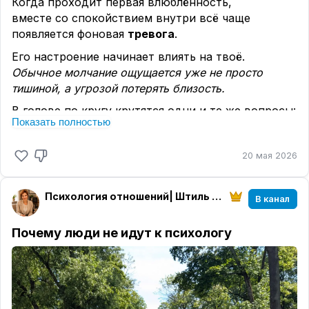
Когда проходит первая влюблённость,
вместе со спокойствием внутри всё чаще
появляется фоновая
тревога
.
Его настроение начинает влиять на твоё.
Обычное молчание ощущается уже не просто
тишиной, а угрозой потерять близость.
В голове по кругу крутятся одни и те же вопросы:
Показать полностью
«
Любит ли он меня?»
«Почему не отвечает сразу?»
20 мая 2026
«Я ему больше не интересна?»
«А вдруг всё закончится?»
Психология отношений| Штиль в душе
В канал
Отношения незаметно превращаются
в эмоциональные качели: один начинает
Почему люди не идут к психологу
контролировать, проверять, цепляться, а второй
всё сильнее закрываться и отдаляться.
Этот страх, что всё закончится и снова будет
больно, вообще не про эти отношения.📌