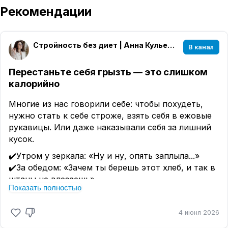
Рекомендации
Стройность без диет | Анна Кульечева
В канал
Перестаньте себя грызть — это слишком
калорийно
Многие из нас говорили себе: чтобы похудеть,
нужно стать к себе строже, взять себя в ежовые
рукавицы. Или даже наказывали себя за лишний
кусок.
✔️Утром у зеркала: «Ну и ну, опять заплыла...»
✔️За обедом: «Зачем ты берешь этот хлеб, и так в
штаны не влезаешь».
Показать полностью
✔️Вечером после срыва: «Слабачка. Никакой воли.
Ничего у тебя не получится».
4 июня 2026
Нам кажется, что если мы будем себя ругать, то