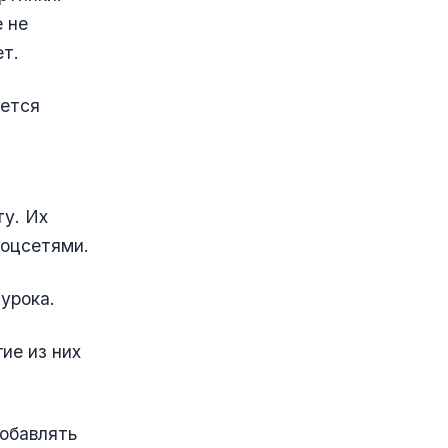
 не
ет.
яется
ту. Их
соцсетями.
урока.
ие из них
добавлять