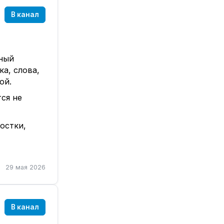
В канал
ьный
ка, слова,
ой.
тся не
остки,
о
 цепляет,
но
29 мая 2026
В канал