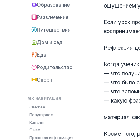
Образование
ощущением у
Развлечения
Если урок пр
Путешествия
воспринимает
Дом и сад
Рефлексия д
Еда
Когда ученик
Родительство
— что получи
Спорт
— что было 
— что запомн
MX НАВИГАЦИЯ
— какую фраз
Свежее
Популярное
материал зак
Каналы
О нас
Кроме того, 
Правовая информация