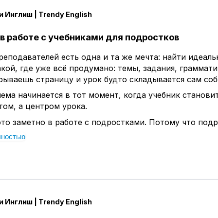
 Инглиш | Trendy English
 в работе с учебниками для подростков
реподавателей есть одна и та же мечта: найти идеал
акой, где уже всё продумано: темы, задания, граммати
рываешь страницу и урок будто складывается сам соб
блема начинается в тот момент, когда учебник станови
ом, а центром урока.
то заметно в работе с подростками. Потому что подр
оря, не самая терпеливая аудитория. Они очень быстр
лностью
скуку, искусственность и формальность. Если урок не
чаются почти мгновенно. Даже если учебник объектив
олько ошибок, которые делают уроки менее живыми и
ыми.
 Инглиш | Trendy English
адания строго по порядку