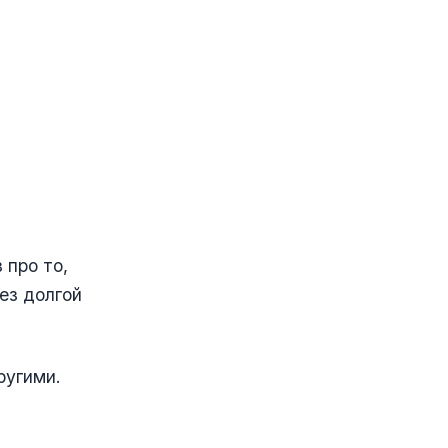
 про то,
ез долгой
ругими.