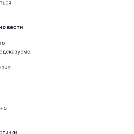
ться
но вести
то
редсказуемо.
наче.
ьно
ртинки.