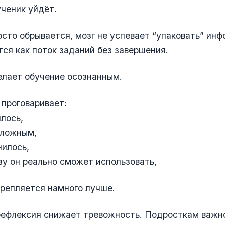
ченик уйдёт.
осто обрывается, мозг не успевает “упаковать” ин
ся как поток заданий без завершения.
елает обучение осознанным.
 проговаривает:
лось,
сложным,
илось,
у он реально сможет использовать,
репляется намного лучше.
рефлексия снижает тревожность. Подросткам важн