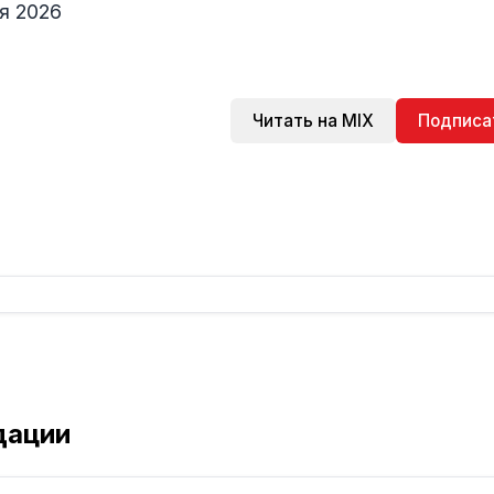
я 2026
Читать на MIX
Подписа
дации