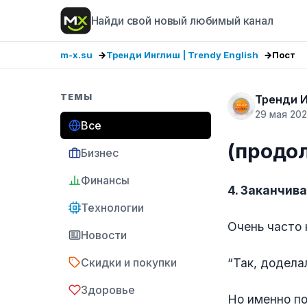
Найди свой новый любимый канал
m-x.su
Тренди Инглиш | Trendy English
Пост
ТЕМЫ
Тренди И
29 мая 20
Все
(продо
Бизнес
Финансы
4. Заканчив
Технологии
Очень часто 
Новости
Скидки и покупки
“Так, додела
Здоровье
Но именно по