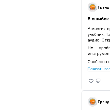
Тренди
5 ошибок
У многих п
учебник. Т
аудио. Отк
Но ... про
инструмент
Особенно э
честно гов
Показать по
чувствуют 
они отклю
хороший.
Есть неск
эффективн
Тренди
1.
Делать з