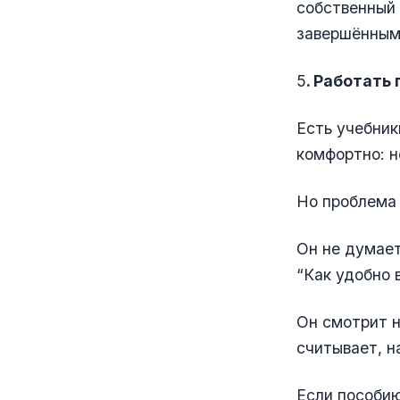
собственный 
завершённым
5
. Работать
Есть учебник
комфортно: н
Но проблема 
Он не думает
“Как удобно 
Он смотрит н
считывает, н
Если пособию