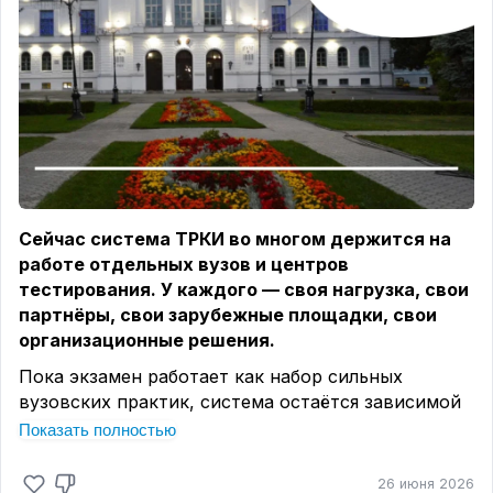
Сейчас система ТРКИ во многом держится на
работе отдельных вузов и центров
тестирования. У каждого — своя нагрузка, свои
партнёры, свои зарубежные площадки, свои
организационные решения.
Пока экзамен работает как набор сильных
вузовских практик, система остаётся зависимой
от усилий конкретных команд. Для
Показать полностью
национального экзамена с международной
функцией этого недостаточно.
26 июня 2026