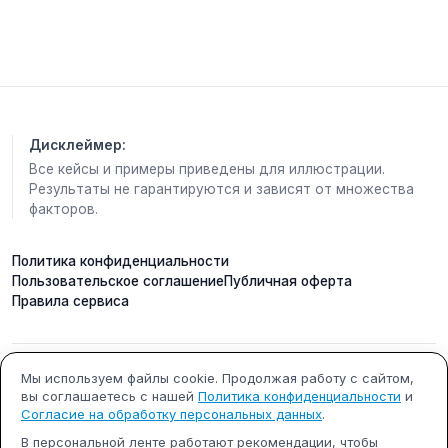
🟢Лаваш армянский 50 гр;
🟢Творог 5% 150 гр;
🟢Изюм 20 гр;
🟢Яйцо 1 шт;
🟢Ванилин по желанию
🟢Кунжут 3 гр;
Дисклеймер:
2️⃣ПЕРЕКУС:
Все кейсы и примеры приведены для иллюстрации.
Результаты не гарантируются и зависят от множества
факторов.
🥪
ХЛЕБЦЫ + 🧀ТВОРОЖНЫЙ СЫР
Политика конфиденциальности
📊
КБЖУ перекуса:
139 Ккал 4.44/6.65/14.82
Пользовательское соглашение
Публичная оферта
Ингредиенты:
Правила сервиса
🟢Хлебцы ржаные тонкие 2 шт. (24 - 25 гр.) либо
хлеб черный бездрожжевой 40 гр;
🟢Сыр Творожный без добавок сливочный 30 гр;
ИП Кобилинский Артем
ИНН 615490002327
Мы используем файлы cookie. Продолжая работу с сайтом,
Делаем бутерброд: хлебцы ржаные (смотрим
вы соглашаетесь с нашей
Политика конфиденциальности
и
Сергеевич
состав без сахара и примесей) 2 шт ( примерно
Согласие на обработку персональных данных
.
24 гр) + творожный сыр(без добавок сливочный)
ОГРНИП 322619600000731
г. Ростов-на-Дону
В персональной ленте работают рекомендации, чтобы