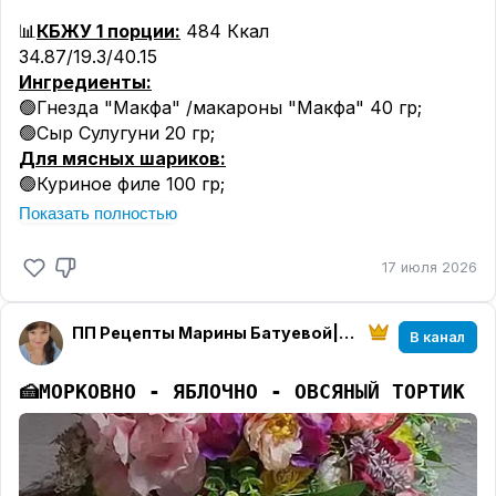
📊
КБЖУ 1 порции:
484 Ккал
34.87/19.3/40.15
Ингредиенты:
🟢Гнезда "Макфа" /макароны "Макфа" 40 гр;
🟢Сыр Сулугуни 20 гр;
Для мясных шариков:
🟢Куриное филе 100 гр;
🟢Репчатый лук 50 гр;
Показать полностью
🟢Паприка по вкусу;
🟢Приправа для мяса по вкусу;
17 июля 2026
🟢Сушеный чеснок по вкусу;
🟢Соль по вкусу;
ПП Рецепты Марины Батуевой|Деревня|Многодетность
Для соуса:
В канал
🟢Сметана 15% 50 гр;
🟢Томатная паста 1 ч. л;
🍰
МОРКОВНО - ЯБЛОЧНО - ОВСЯНЫЙ ТОРТИК
Для салата:
🟢Огурцы 75 гр;
🟢Помидоры 75 гр;
🟢Растительное масло 1 ч. л;