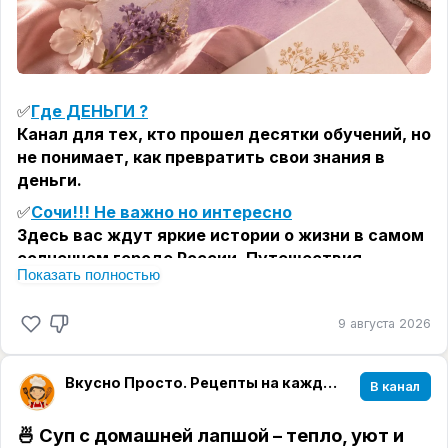
✅
Где ДЕНЬГИ ?
Канал для тех, кто прошел десятки обучений, но
не понимает, как превратить свои знания в
деньги.
✅
Сочи!!! Не важно но интересно
Здесь вас ждут яркие истории о жизни в самом
солнечном городе России. Путешествия,
Показать полностью
гастрономия, культура и море вдохновения!
Экскурсии, лайфхаки и яркие впечатления ждут
9 августа 2026
вас!
✅
Роза Султан: ИСЦЕЛЯЯ ЖИЗНЬ
Род, психология и магия - как единое целое.
Вкусно Просто. Рецепты на каждый день.
В канал
Изучение рода даёт опору в деньгах, любви и
жизни.
🍜
Суп с домашней лапшой – тепло, уют и