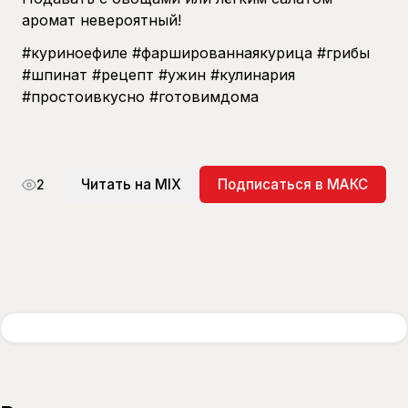
аромат невероятный!
#куриноефиле #фаршированнаякурица #грибы
#шпинат #рецепт #ужин #кулинария
#простоивкусно #готовимдома
Читать на MIX
Подписаться в МАКС
2