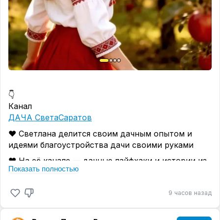
👇
Канал
ДАЧА СветаСаратов
❤️ Светлана делится своим дачным опытом и
идеями благоустройства дачи своими руками
❤️ На её канале — дачные лайфхаки и истории из
Показать полностью
жизни двух неутомимых дачников
❤️ У них среднестатистическая семья. Они не
9 часов назад
летают на Мальдивы... Они любят отдыхать на
своей даче...